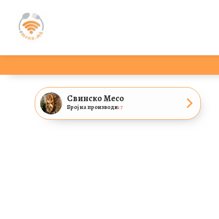
Свинско Месо
Број на производи:
7