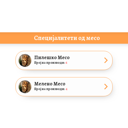
Специјалитети од месо
Пилешко Месо
Број на производи:
6
Мелено Месо
Број на производи:
4